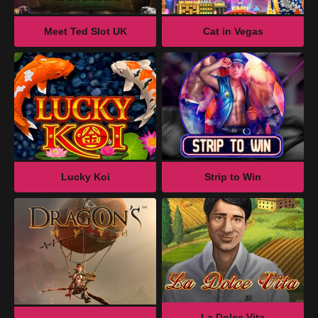
Meet Ted Slot UK
Cat in Vegas
Lucky Koi
Strip to Win
La Dolce Vita