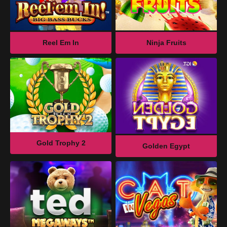
Reel Em In
Ninja Fruits
Gold Trophy 2
Siberian Storm