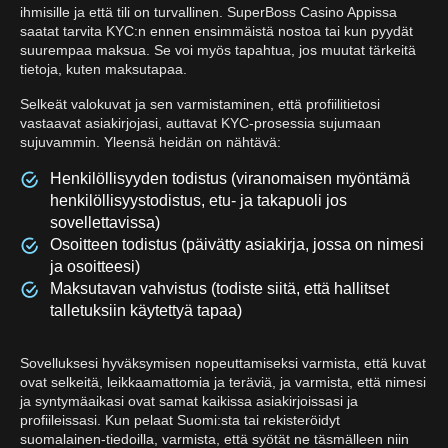
ihmisille ja että tili on turvallinen. SuperBoss Casino Appissa
saatat tarvita KYC:n ennen ensimmäistä nostoa tai kun pyydät
suurempaa maksua. Se voi myös tapahtua, jos muutat tärkeitä
tietoja, kuten maksutapaa.
Selkeät valokuvat ja sen varmistaminen, että profiilitietosi
vastaavat asiakirjojasi, auttavat KYC-prosessia sujumaan
sujuvammin. Yleensä heidän on nähtävä:
Henkilöllisyyden todistus (viranomaisen myöntämä
henkilöllisyystodistus, etu- ja takapuoli jos
sovellettavissa)
Osoitteen todistus (päivätty asiakirja, jossa on nimesi
ja osoitteesi)
Maksutavan vahvistus (todiste siitä, että hallitset
talletuksiin käytettyä tapaa)
Sovelluksesi hyväksymisen nopeuttamiseksi varmista, että kuvat
ovat selkeitä, leikkaamattomia ja teräviä, ja varmista, että nimesi
ja syntymäaikasi ovat samat kaikissa asiakirjoissasi ja
profiileissasi. Kun pelaat Suomi:sta tai rekisteröidyt
suomalainen-tiedoilla, varmista, että syötät ne täsmälleen niin